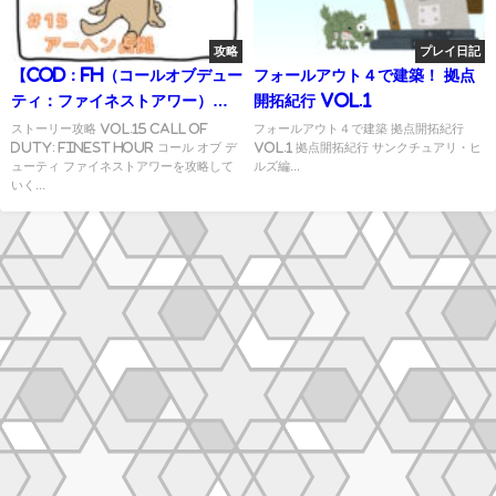
攻略
プレイ日記
【CoD：FH（コールオブデュー
フォールアウト４で建築！ 拠点
ティ：ファイネストアワー）】
開拓紀行 Vol.1
ストーリー攻略 Vol.15
ストーリー攻略 Vol.15 Call of
フォールアウト４で建築 拠点開拓紀行
Duty: Finest Hour コール オブ デ
Vol.1 拠点開拓紀行 サンクチュアリ・ヒ
ューティ ファイネストアワーを攻略して
ルズ編...
いく...