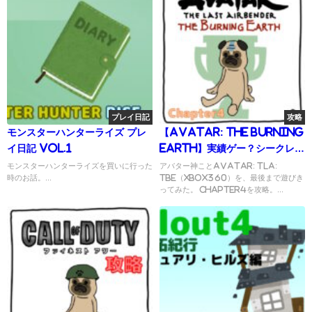
プレイ日記
攻略
モンスターハンターライズ プレ
【Avatar: The Burning
イ日記 Vol.1
Earth】実績ゲー？シークレッ
ト収集攻略 Chapter4
モンスターハンターライズを買いに行った
アバター神ことAvatar: TLA:
時のお話。...
TBE（Xbox360）を、最後まで遊びき
ってみた。 Chapter4を攻略。...