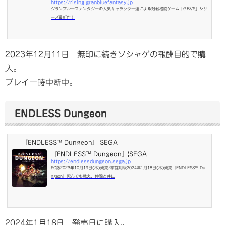
https://rising.granbluefantasy.jp
グランブルーファンタジーの人気キャラクター達による対戦格闘ゲーム「GBVS」シリ
ーズ最新作！
2023年12月11日 無印に続きソシャゲの報酬目的で購
入。
プレイ一時中断中。
ENDLESS Dungeon
『ENDLESS™ Dungeon』|SEGA
『ENDLESS™ Dungeon』|SEGA
https://endlessdungeon.sega.jp
PC版2023年10月19日(木)発売/家庭用版2024年1月18日(木)発売『ENDLESS™ Du
ngeon』死んでも戦え、仲間と共に
2024年1月18日 発売日に購入。