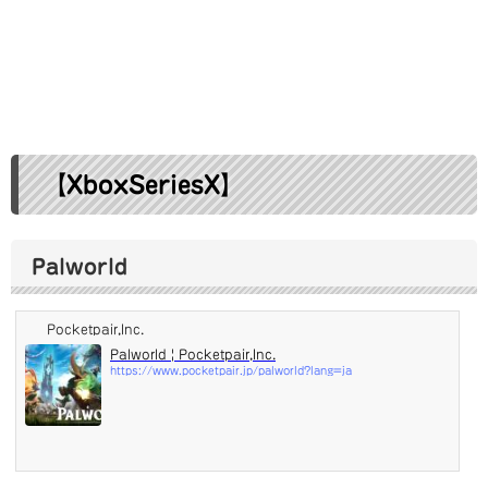
【XboxSeriesX】
Palworld
Pocketpair,Inc.
Palworld | Pocketpair,Inc.
https://www.pocketpair.jp/palworld?lang=ja